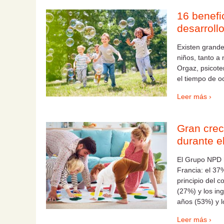
16 benefi
desarroll
Existen grande
niños, tanto a 
Orgaz, psicote
el tiempo de oc
Leer más ›
Gran crec
durante e
El Grupo NPD 
Francia: el 37
principio del 
(27%) y los in
años (53%) y 
Leer más ›