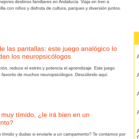
ejores destinos familiares en Andalucía. Viaja en tren a
la con niños y disfruta de cultura, parques y diversión juntos.
de las pantallas: este juego analógico lo
an los neuropsicólogos
A
ción, reduce el estrés y potencia el aprendizaje. Este juego
l favorito de muchos neuropsicólogos. Descúbrelo aquí.
A
A
A
 muy tímido, ¿le irá bien en un
nto?
A
o tímido y dudas si enviarle a un campamento? Te contamos por
n