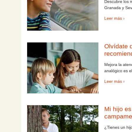
Descubre los m
Granada y Sevil
Leer más ›
Olvídate 
recomiend
Mejora la aten
analógico es e
Leer más ›
Mi hijo es
campame
¿Tienes un hij