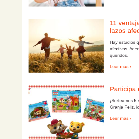
11 ventaja
lazos afe
Hay estudios qu
afectivos. Ade
queridos.
Leer más ›
Participa 
¡Sorteamos 5 
Granja Feliz, i
Leer más ›