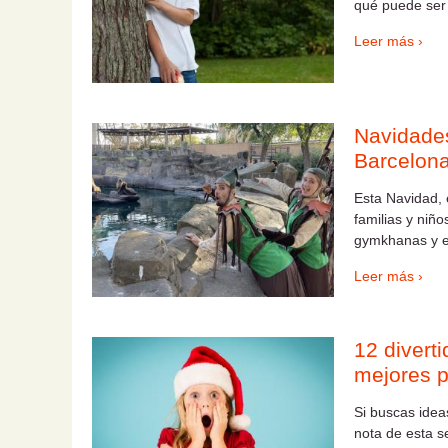
qué puede ser 
Leer más ›
Navidades
Barcelon
Esta Navidad, 
familias y niñ
gymkhanas y e
Leer más ›
12 divert
mejores 
Si buscas idea
nota de esta 