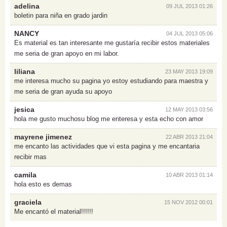
adelina
09 JUL 2013 01:26
boletin para niña en grado jardin
NANCY
04 JUL 2013 05:06
Es material es tan interesante me gustaría recibir estos materiales
me seria de gran apoyo en mi labor.
liliana
23 MAY 2013 19:09
me interesa mucho su pagina yo estoy estudiando para maestra y
me seria de gran ayuda su apoyo
jesica
12 MAY 2013 03:56
hola me gusto muchosu blog me enteresa y esta echo con amor
mayrene jimenez
22 ABR 2013 21:04
me encanto las actividades que vi esta pagina y me encantaria
recibir mas
camila
10 ABR 2013 01:14
hola esto es demas
graciela
15 NOV 2012 00:01
Me encantó el material!!!!!!