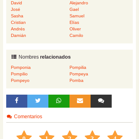
David
Alejandro
José
Gael
Sasha
Samuel
Cristian
Elías
Andrés
Oliver
Damián
Camilo
Nombres
relacionados
Pomponia
Pompilia
Pompilio
Pompeya
Pompeyo
Pomba
Comentarios
0
1
2
3
4