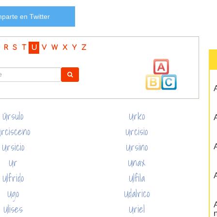
parte en Twitter
R
S
T
U
V
W
X
Y
Z
A
Úrsulo
Urko
A
rcisceno
Urcisio
Ursicio
Ursino
A
Ur
Unax
Ulfrido
Ulfila
A
Ugo
Udalrico
A
Ulises
Uriel
n