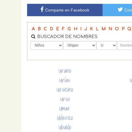
Comparte en Facebook
Com
A
B
C
D
E
F
G
H
I
J
K
L
M
N
O
P
Q
BUSCADOR DE NOMBRES
Urano
Urías
U
Ursicino
Urso
Umar
Ulderico
Ubaldo