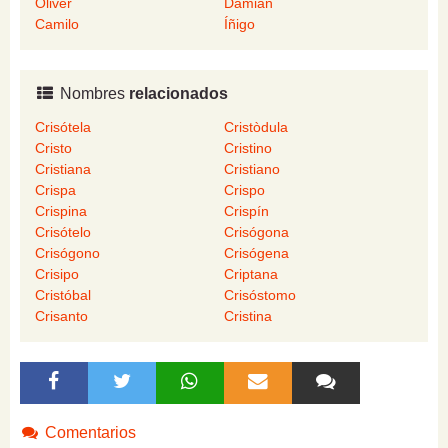
Oliver
Damián
Camilo
Íñigo
Nombres
relacionados
Crisótela
Cristòdula
Cristo
Cristino
Cristiana
Cristiano
Crispa
Crispo
Crispina
Crispín
Crisótelo
Crisógona
Crisógono
Crisógena
Crisipo
Criptana
Cristóbal
Crisóstomo
Crisanto
Cristina
Comentarios