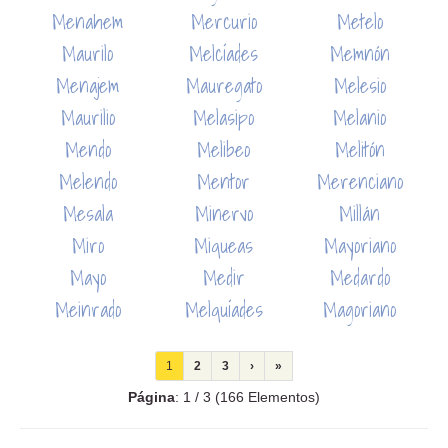
Menahem
Mercurio
Metelo
Maurilo
Melcíades
Memnón
Menajem
Mauregato
Melesio
Maurilio
Melasipo
Melanio
Mendo
Melibeo
Melitón
Melendo
Mentor
Merenciano
Mesala
Minervo
Millán
Miro
Miqueas
Mayoriano
Mayo
Medir
Medardo
Meinrado
Melquíades
Magoriano
1
2
3
›
»
Página
: 1 / 3 (166 Elementos)