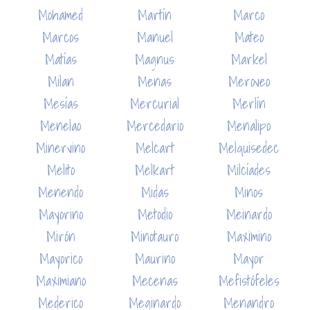
Mohamed
Martín
Marco
Marcos
Manuel
Mateo
Matías
Magnus
Markel
Milan
Menas
Meroveo
Mesías
Mercurial
Merlín
Menelao
Mercedario
Menalipo
Minervino
Melcart
Melquisedec
Melito
Melkart
Milcíades
Menendo
Midas
Minos
Mayorino
Metodio
Meinardo
Mirón
Minotauro
Maximino
Mayorico
Maurino
Mayor
Maximiano
Mecenas
Mefistófeles
Mederico
Meginardo
Menandro