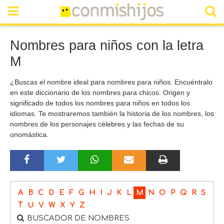
Nombres para niños con la letra
M
¿Buscas el nombre ideal para nombres para niños. Encuéntralo
en este diccionario de los nombres para chicos. Origen y
significado de todos los nombres para niños en todos los
idiomas. Te mostraremos también la historia de los nombres, los
nombres de los personajes célebres y las fechas de su
onomástica.
A
B
C
D
E
F
G
H
I
J
K
L
M
N
O
P
Q
R
S
T
U
V
W
X
Y
Z
BUSCADOR DE NOMBRES