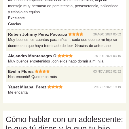
mensaje muy hermoso de persistencia, perseverancia, solidaridad
y trabajo en equipo.
Excelente.
Gracias
Ruben Johnny Perez Pocoaca
26 AGO 2024 05:52
Muy buenos los cuentos para niños... cada que cuento mi hijo se
duerme sin que haya terminado de leer. Gracias de antemano
Alejandro Montenegro O
25 JUL 2024 03:15
Muy buenos entretenidos .con ellos hago dormir a mi hija.
Evelin Flores
03 NOV 2023 02:32
Nos encantó! Queremos más
Yanet Mirabal Perez
29 SEP 2023 19:19
Me encanta
Cómo hablar con un adolescente:
lo que tú dices y lo que tu hijo