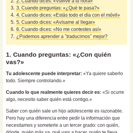
2.
2. Cuando dices: «Vuelve a tu hora»
3.
3. Cuando preguntas: «¿Qué te pasa?»
4.
4. Cuando dices: «Estás todo el día con el móvil»
5.
5. Cuando dices: «Avísame al llegar»
6.
6. Cuando dices: «No me contestes así»
7.
¿Podemos aprender a "traducirnos" mejor?
1. Cuando preguntas: «¿Con quién
vas?»
Tu adolescente puede interpretar:
«Ya quiere saberlo
todo. Siempre controlando.»
Cuando lo que realmente quieres decir es:
«Si ocurre
algo, necesito saber quién está contigo.»
Saber con quién sale un hijo adolescente es razonable.
Pero hay una diferencia entre pedir la información que
necesitamos y someterle a un tercer grado: con quién,
dónde, quién más va, qué vais a hacer, quién te lleva,