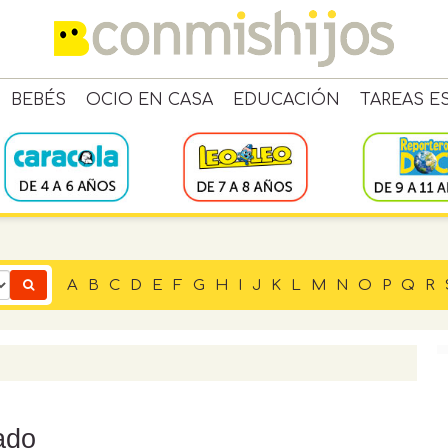
BEBÉS
OCIO EN CASA
EDUCACIÓN
TAREAS E
A
B
C
D
E
F
G
H
I
J
K
L
M
N
O
P
Q
R
ado