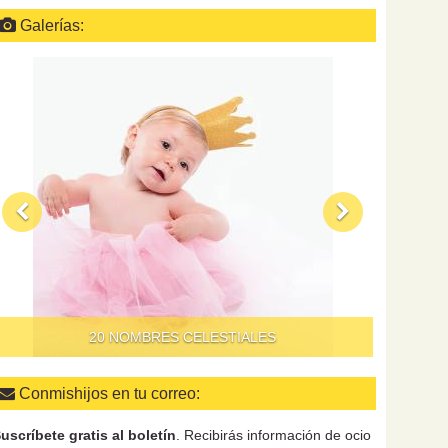
Galerías:
QUÉ HAC
20 NOMBRES CELESTIALES
Conmishijos en tu correo:
uscríbete gratis al boletín
. Recibirás información de ocio