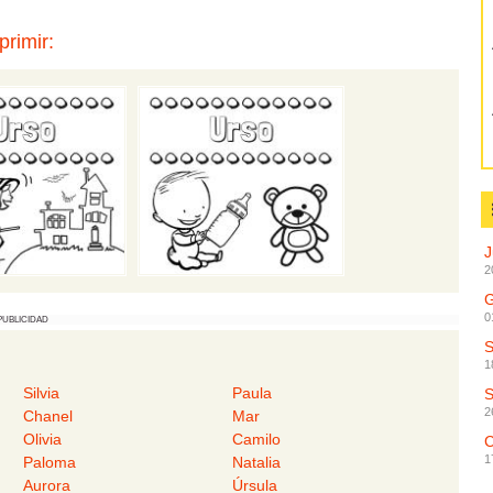
primir:
2
G
0
PUBLICIDAD
1
Silvia
Paula
2
Chanel
Mar
Olivia
Camilo
C
1
Paloma
Natalia
Aurora
Úrsula