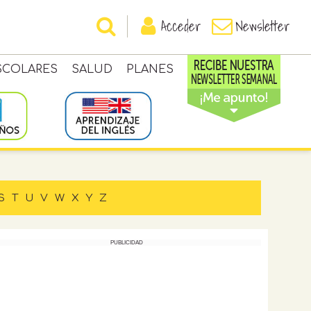
Acceder
Newsletter
SCOLARES
SALUD
PLANES
S
T
U
V
W
X
Y
Z
PUBLICIDAD