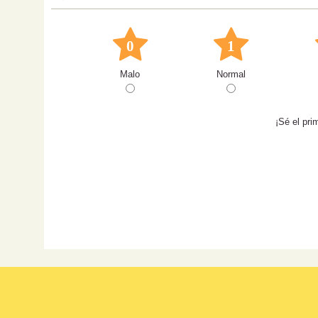
0
1
Malo
Normal
¡Sé el pri