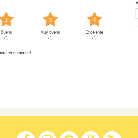
e
2
3
4
Bueno
Muy bueno
Excelente
mero en comentar!