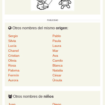
PUBLICIDAD
Otros nombres del mismo
origen
:
Sergio
Pablo
Silvia
Paula
Lucía
Laura
Chanel
Mar
Cristian
Ava
Olivia
Camilo
Rosa
Blanca
Paloma
Natalia
Fermín
César
Aurora
Úrsula
Otros nombres de
niños
Juan
Diego