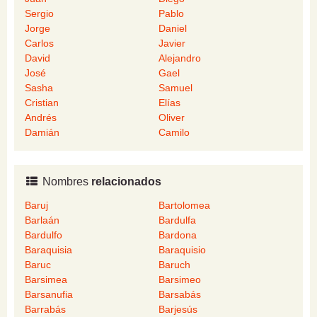
Sergio
Pablo
Jorge
Daniel
Carlos
Javier
David
Alejandro
José
Gael
Sasha
Samuel
Cristian
Elías
Andrés
Oliver
Damián
Camilo
Nombres
relacionados
Baruj
Bartolomea
Barlaán
Bardulfa
Bardulfo
Bardona
Baraquisia
Baraquisio
Baruc
Baruch
Barsimea
Barsimeo
Barsanufia
Barsabás
Barrabás
Barjesús