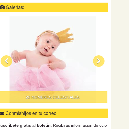
Galerías:
QUÉ HAC
20 NOMBRES CELESTIALES
Conmishijos en tu correo:
uscríbete gratis al boletín
. Recibirás información de ocio