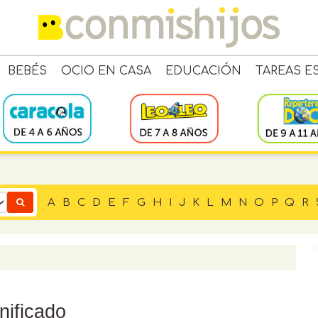
BEBÉS
OCIO EN CASA
EDUCACIÓN
TAREAS E
A
B
C
D
E
F
G
H
I
J
K
L
M
N
O
P
Q
R
nificado