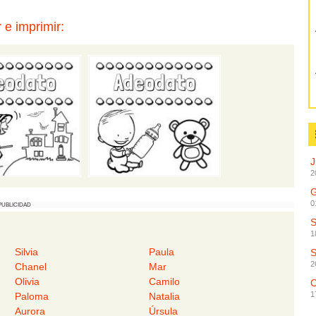
 e imprimir:
2
G
0
PUBLICIDAD
1
Silvia
Paula
2
Chanel
Mar
Olivia
Camilo
C
1
Paloma
Natalia
Aurora
Úrsula