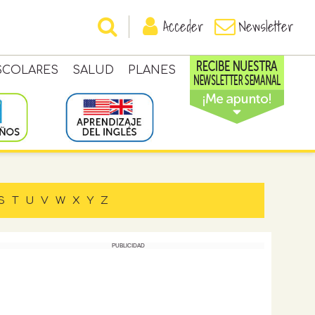
Acceder
Newsletter
SCOLARES
SALUD
PLANES
S
T
U
V
W
X
Y
Z
PUBLICIDAD