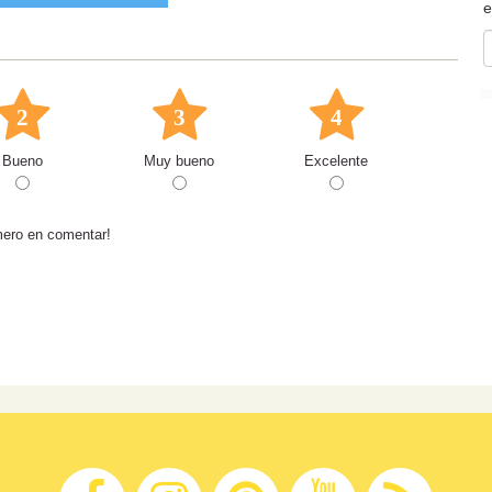
e
2
3
4
Bueno
Muy bueno
Excelente
mero en comentar!