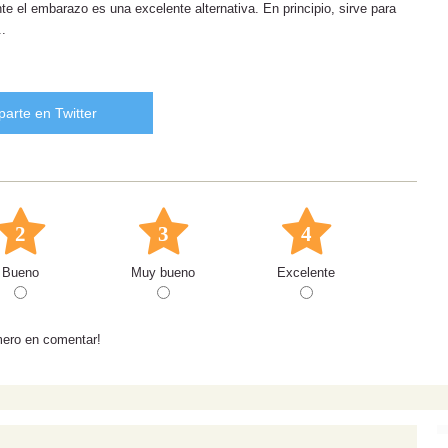
nte el embarazo es una excelente alternativa. En principio, sirve para
..
arte en Twitter
2
3
4
Bueno
Muy bueno
Excelente
mero en comentar!