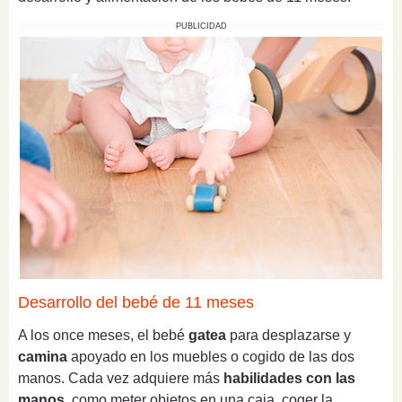
PUBLICIDAD
Desarrollo del bebé de 11 meses
A los once meses, el bebé
gatea
para desplazarse y
camina
apoyado en los muebles o cogido de las dos
manos. Cada vez adquiere más
habilidades con las
manos
, como meter objetos en una caja, coger la