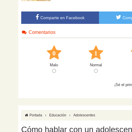
Comparte en Facebook
Comp
Comentarios
0
1
Malo
Normal
¡Sé el pri
Portada
›
Educación
›
Adolescentes
Cómo hablar con un adolescente