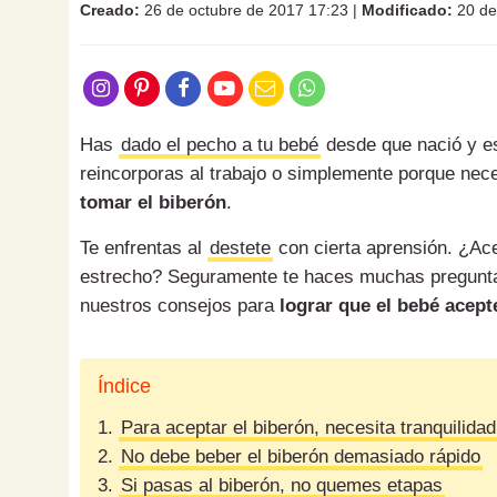
Creado:
26 de octubre de 2017 17:23
|
Modificado:
20 de
Has
dado el pecho a tu bebé
desde que nació y es
reincorporas al trabajo o simplemente porque nece
tomar el biberón
.
Te enfrentas al
destete
con cierta aprensión. ¿Ac
estrecho? Seguramente te haces muchas preguntas
nuestros consejos para
lograr que el bebé acept
Índice
1.
Para aceptar el biberón, necesita tranquilidad
2.
No debe beber el biberón demasiado rápido
3.
Si pasas al biberón, no quemes etapas