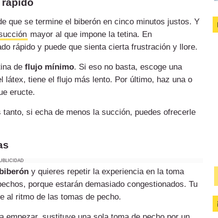
 rápido
e que se termine el biberón en cinco minutos justos. Y
succión
mayor al que impone la tetina. En
do rápido y puede que sienta cierta frustración y llore.
tina de
flujo mínimo
. Si eso no basta, escoge una
 látex, tiene el flujo más lento. Por último, haz una o
ue eructe.
s tanto, si echa de menos la succión, puedes ofrecerle
as
UBLICIDAD
biberón
y quieres repetir la experiencia en la toma
s pechos, porque estarán demasiado congestionados. Tu
e al ritmo de las tomas de pecho.
a empezar, sustituye una sola toma de pecho por un