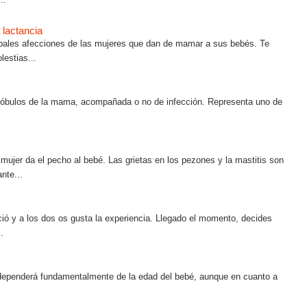
 lactancia
cipales afecciones de las mujeres que dan de mamar a sus bebés. Te
estias...
s lóbulos de la mama, acompañada o no de infección. Representa uno de
mujer da el pecho al bebé. Las grietas en los pezones y la mastitis son
nte...
ció y a los dos os gusta la experiencia. Llegado el momento, decides
.
a) dependerá fundamentalmente de la edad del bebé, aunque en cuanto a