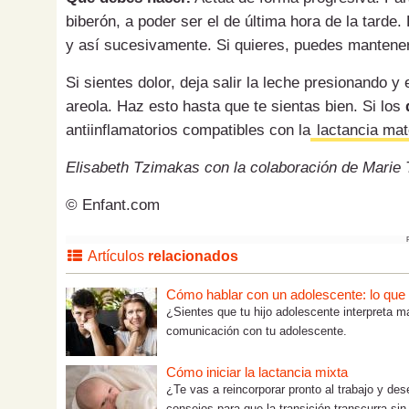
biberón, a poder ser el de última hora de la tarde
y así sucesivamente. Si quieres, puedes mantene
Si sientes dolor, deja salir la leche presionando y
areola. Haz esto hasta que te sientas bien. Si los
antiinflamatorios compatibles con la
lactancia mat
Elisabeth Tzimakas con la colaboración de Marie T
© Enfant.com
Artículos
relacionados
Cómo hablar con un adolescente: lo que tú
¿Sientes que tu hijo adolescente interpreta m
comunicación con tu adolescente.
Cómo iniciar la lactancia mixta
¿Te vas a reincorporar pronto al trabajo y de
consejos para que la transición transcurra sin.