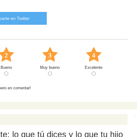
arte en Twitter
2
3
4
Bueno
Muy bueno
Excelente
mero en comentar!
: lo que tú dices y lo que tu hijo