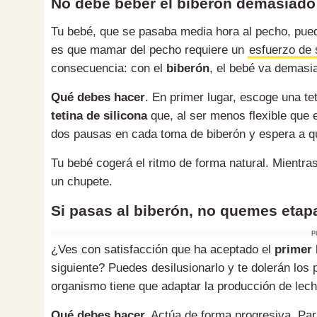
No debe beber el biberón demasiado
Tu bebé, que se pasaba media hora al pecho, pued
es que mamar del pecho requiere un
esfuerzo de 
consecuencia: con el
biberón
, el bebé va demasia
Qué debes hacer
. En primer lugar, escoge una te
tetina de silicona
que, al ser menos flexible que el
dos pausas en cada toma de biberón y espera a q
Tu bebé cogerá el ritmo de forma natural. Mientra
un chupete.
Si pasas al biberón, no quemes etap
P
¿Ves con satisfacción que ha aceptado el
primer 
siguiente? Puedes desilusionarlo y te dolerán lo
organismo tiene que adaptar la producción de lech
Qué debes hacer.
Actúa de forma progresiva. Par