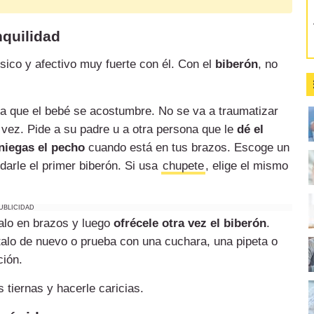
nquilidad
ísico y afectivo muy fuerte con él. Con el
biberón
, no
ra que el bebé se acostumbre. No se va a traumatizar
 vez. Pide a su padre u a otra persona que le
dé el
 niegas el pecho
cuando está en tus brazos. Escoge un
arle el primer biberón. Si usa
chupete
, elige el mismo
UBLICIDAD
éalo en brazos y luego
ofrécele otra vez el biberón
.
talo de nuevo o prueba con una cuchara, una pipeta o
ción.
 tiernas y hacerle caricias.