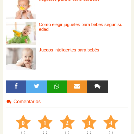
Cómo elegir juguetes para bebés según su
edad
Juegos inteligentes para bebés
Comentarios
0
1
2
3
4