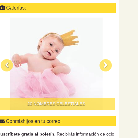
Galerías:
QUÉ HAC
20 NOMBRES CELESTIALES
Conmishijos en tu correo:
uscríbete gratis al boletín
. Recibirás información de ocio