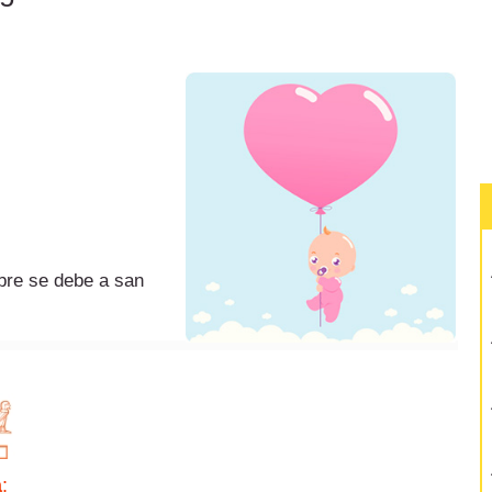
re se debe a san
a
: