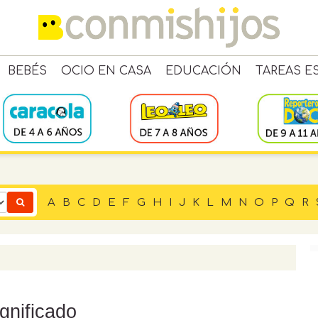
BEBÉS
OCIO EN CASA
EDUCACIÓN
TAREAS E
A
B
C
D
E
F
G
H
I
J
K
L
M
N
O
P
Q
R
gnificado