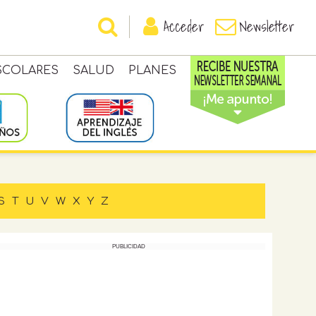
Acceder
Newsletter
SCOLARES
SALUD
PLANES
S
T
U
V
W
X
Y
Z
PUBLICIDAD