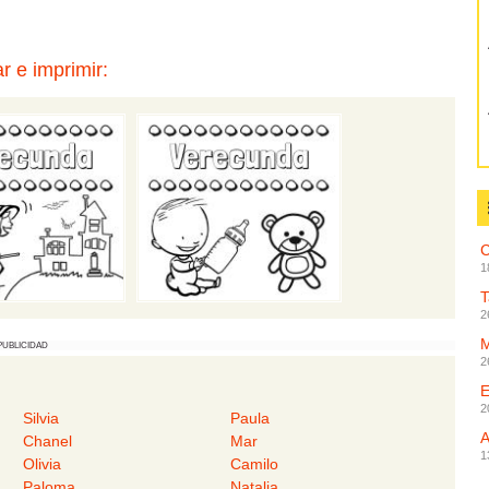
r e imprimir:
C
1
2
PUBLICIDAD
2
2
Silvia
Paula
Chanel
Mar
1
Olivia
Camilo
Paloma
Natalia