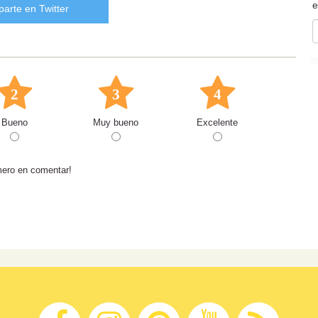
e
arte en Twitter
2
3
4
Bueno
Muy bueno
Excelente
mero en comentar!