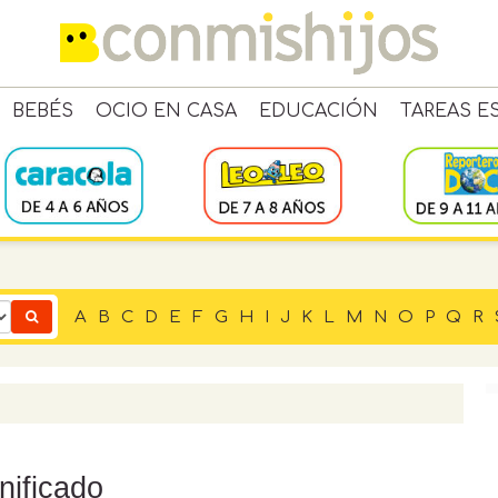
BEBÉS
OCIO EN CASA
EDUCACIÓN
TAREAS E
A
B
C
D
E
F
G
H
I
J
K
L
M
N
O
P
Q
R
nificado