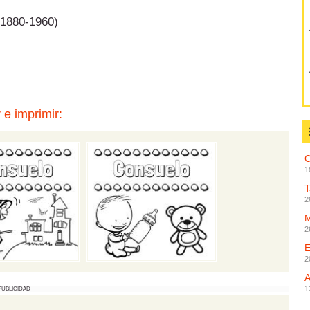
 (1880-1960)
 e imprimir:
C
1
2
2
2
1
PUBLICIDAD