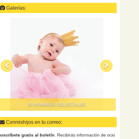
Galerías:
QUÉ HAC
20 NOMBRES CELESTIALES
Conmishijos en tu correo:
uscríbete gratis al boletín
. Recibirás información de ocio