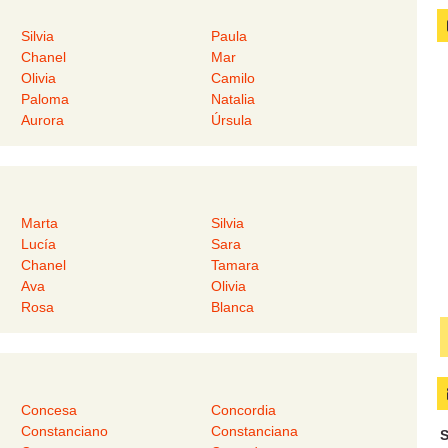
Silvia
Paula
Chanel
Mar
Olivia
Camilo
Paloma
Natalia
Aurora
Úrsula
Marta
Silvia
Lucía
Sara
Chanel
Tamara
Ava
Olivia
Rosa
Blanca
Concesa
Concordia
Constanciano
Constanciana
S