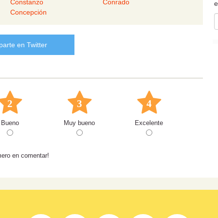
Constanzo
Conrado
e
Concepción
arte en Twitter
2
3
4
Bueno
Muy bueno
Excelente
mero en comentar!