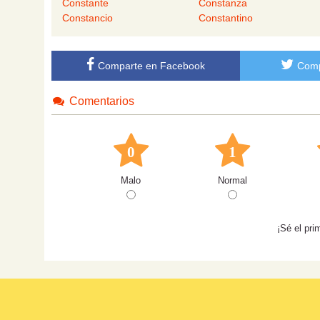
Constante
Constanza
Constancio
Constantino
Comparte en Facebook
Comp
Comentarios
0
1
Malo
Normal
¡Sé el pri