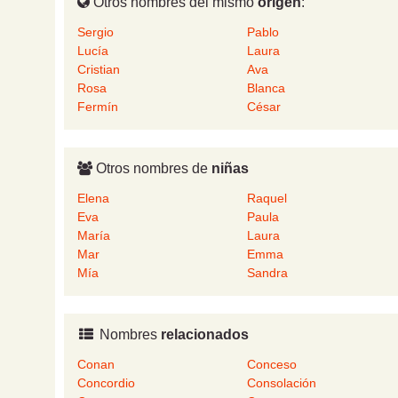
Otros nombres del mismo
origen
:
Sergio
Pablo
Lucía
Laura
Cristian
Ava
Rosa
Blanca
Fermín
César
Otros nombres de
niñas
Elena
Raquel
Eva
Paula
María
Laura
Mar
Emma
Mía
Sandra
Nombres
relacionados
Conan
Conceso
Concordio
Consolación