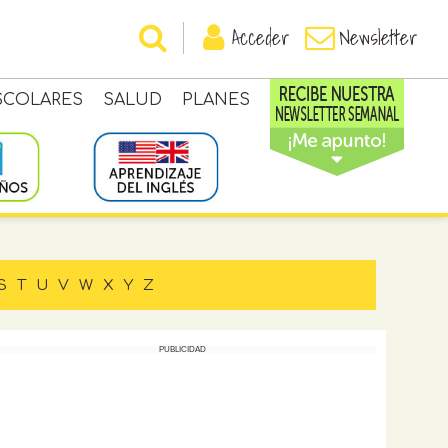
Acceder
Newsletter
SCOLARES
SALUD
PLANES
S
T
U
V
W
X
Y
Z
PUBLICIDAD