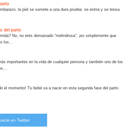
parto
embarazo, la piel se somete a una dura prueba: se estira y se tensa.
 del parto
mida? No, no eres demasiado “melindrosa”, ¡es simplemente que
 los...
más importantes en la vida de cualquier persona y también uno de los
e,...
ado el momento! Tu bebé va a nacer en esta segunda fase del parto.
arte en Twitter