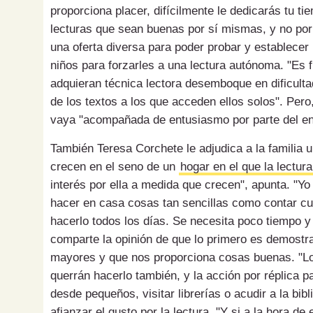
proporciona placer, difícilmente le dedicarás tu t
lecturas que sean buenas por sí mismas, y no por 
una oferta diversa para poder probar y establecer 
niños para forzarles a una lectura autónoma. "Es f
adquieran técnica lectora desemboque en dificultad
de los textos a los que acceden ellos solos". Per
vaya "acompañada de entusiasmo por parte del en
También Teresa Corchete le adjudica a la familia u
crecen en el seno de un
hogar en el que la lectura
interés por ella a medida que crecen", apunta. "Yo 
hacer en casa cosas tan sencillas como contar cuen
hacerlo todos los días. Se necesita poco tiempo y
comparte la opinión de que lo primero es demostra
mayores y que nos proporciona cosas buenas. "Los
querrán hacerlo también, y la acción por réplica pa
desde pequeños, visitar librerías o acudir a la bi
afianzar el gusto por la lectura. "Y si a la hora de 