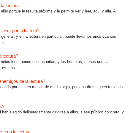
la lectura
 niño porque le resulta próxima y le permite ver y leer, aquí y allá. A
acer por la lectura?
eneral, y en la lectura en particular, puede llevarnos unos cuantos
el...
a lectura?
s niños leen menos que las niñas; y los hombres, menos que las
; es más...
¿enemigos de la lectura?
plicado por cien en menos de medio siglo, pero los días siguen teniendo
os?
nil han elegido deliberadamente dirigirse a ellos, a ese público concreto, y
es con la lectura