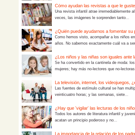
Cómo ayudan las revistas a que le guste 
Una revista infantil atrae irremediablemente al
veces, las imágenes le sorprenden tanto...
¿Quién puede ayudarnos a fomentar su pl
Como hemos visto, acompañar a los niños en g
años. No sabemos exactamente cuál va a ser 
¿Los niños y las niñas son iguales ante l
Se ha convertido en la cantinela de moda: lo
mujeres; hay más no-lectores que no-lectoras
La televisión, internet, los videojuegos, 
Las fuentes de estímulo cultural se han multi
veinticuatro horas; y las semanas, siete...
¿Hay que 'vigilar' las lecturas de los niñ
Todos los autores de literatura infantil y juve
acatan un principio poderoso y no...
La importancia de la relación de los padr