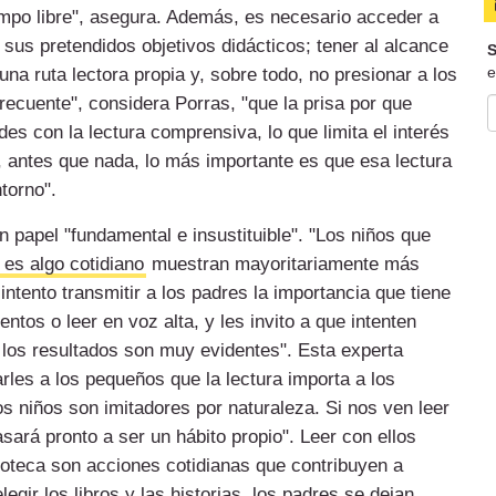
iempo libre", asegura. Además, es necesario acceder a
sus pretendidos objetivos didácticos; tener al alcance
S
e
una ruta lectora propia y, sobre todo, no presionar a los
recuente", considera Porras, "que la prisa por que
es con la lectura comprensiva, lo que limita el interés
o, antes que nada, lo más importante es que esa lectura
torno".
n papel "fundamental e insustituible". "Los niños que
 es algo cotidiano
muestran mayoritariamente más
intento transmitir a los padres la importancia que tiene
tos o leer en voz alta, y les invito a que intenten
 los resultados son muy evidentes". Esta experta
rles a los pequeños que la lectura importa a los
 niños son imitadores por naturaleza. Si nos ven leer
sará pronto a ser un hábito propio". Leer con ellos
blioteca son acciones cotidianas que contribuyen a
elegir los libros y las historias, los padres se dejan