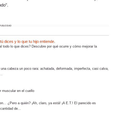
ndo".
PUBLICIDAD
 dices y lo que tu hijo entiende.
al todo lo que dices? Descubre por qué ocurre y cómo mejorar la
e una cabeza un poco rara: achatada, deformada, imperfecta, casi calva,
..
r muscular en el cuello
en… ¿Pero a quién? ¡Ah, claro, ya está! ¡A E.T.! El parecido es
cantidad de...