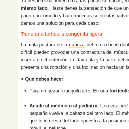
Ya desde el nacimiento o a las pocas semanas, t
mismo lado
. Hasta tienes la sensación de que u
parece incómodo y hace muecas si intentas volverl
damos una solución para cada caso:
Tiene una tortícolis congénita ligera
La mala postura de la
cabeza
del futuro bebé dent
difícil pueden provocar una contractura del músc
inserta en el esternón, la clavícula y la parte del
presenta una rotación y una inclinación hacia un l
> Qué debes hacer
Para empezar, tranquilizarte. Es una
tortícol
Acude al médico o al pediatra.
Una vez hecho
pequeño vuelva la cabeza del otro lado. El mét
que le interesa del lado opuesto a la posición
móvil, el peluche...