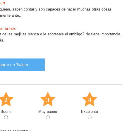
és?
zquean, saben contar y son capaces de hacer muchas otras cosas
amente ante...
os bebés
 de las mejillas blanca o le sobresale el ombligo? No tiene importancia.
s...
arte en Twitter
2
3
4
Bueno
Muy bueno
Excelente