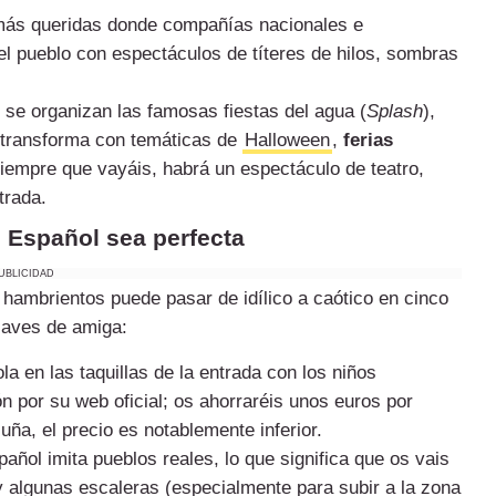
más queridas donde compañías nacionales e
del pueblo con espectáculos de títeres de hilos, sombras
se organizan las famosas fiestas del agua (
Splash
),
e transforma con temáticas de
Halloween
,
ferias
iempre que vayáis, habrá un espectáculo de teatro,
trada.
o Español sea perfecta
UBLICIDAD
 hambrientos puede pasar de idílico a caótico en cinco
laves de amiga:
a en las taquillas de la entrada con los niños
n por su web oficial; os ahorraréis unos euros por
uña, el precio es notablemente inferior.
añol imita pueblos reales, lo que significa que os vais
 algunas escaleras (especialmente para subir a la zona