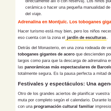
directamente allí o con reserva). Los niños pu
cerámica o hacer una pequeña manualidad de 
del viaje.
Adrenalina en Montjuïc. Los toboganes gigan
Hacer turismo está muy bien, pero los niños nece
eso cuenta con la zona el
jardín de esculturas
.
Detrás del Monasterio, en una zona rodeada de veg
toboganes gigantes de acero
que descienden por 
largos como para que la descarga de adrenalina es
las
panorámicas más espectaculares de Barcel
totalmente segura. Es la pausa perfecta a mitad de
Festivales y espectáculos: Una agen
Otro de los grandes aciertos de planificar vuestra
muta por completo según el calendario. Durante lo
con una
programación cultural familiar
impresio