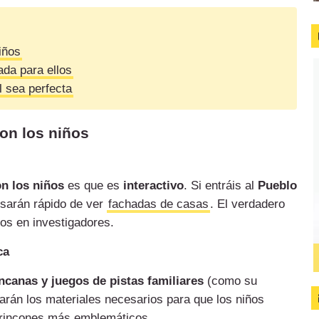
iños
da para ellos
l sea perfecta
con los niños
on los niños
es que es
interactivo
. Si entráis al
Pueblo
nsarán rápido de ver
fachadas de casas
. El verdadero
los en investigadores.
ca
ncanas y juegos de pistas familiares
(como su
darán los materiales necesarios para que los niños
s rincones más emblemáticos.