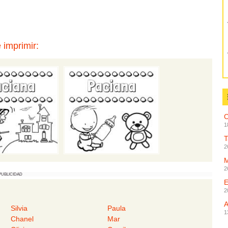
 imprimir:
C
1
2
2
PUBLICIDAD
2
Silvia
Paula
1
Chanel
Mar