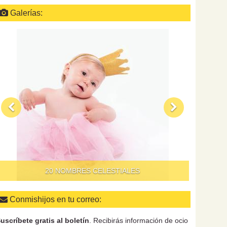
Galerías:
QUÉ HAC
20 NOMBRES CELESTIALES
Conmishijos en tu correo:
uscríbete gratis al boletín
. Recibirás información de ocio