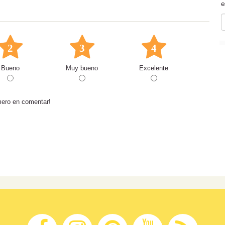
e
2
3
4
Bueno
Muy bueno
Excelente
mero en comentar!