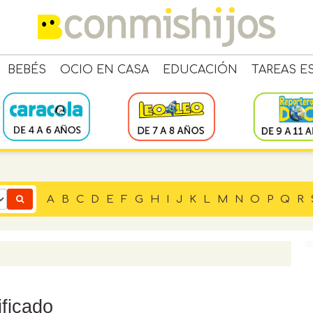
BEBÉS
OCIO EN CASA
EDUCACIÓN
TAREAS E
A
B
C
D
E
F
G
H
I
J
K
L
M
N
O
P
Q
R
ificado