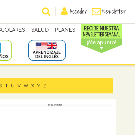
Acceder
Newsletter
SCOLARES
SALUD
PLANES
S
T
U
V
W
X
Y
Z
PUBLICIDAD