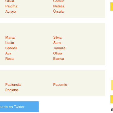
Olivia
Camilo
Paloma
Natalia
Aurora
Úrsula
Marta
Silvia
Lucía
Sara
Chanel
Tamara
Ava
Olivia
Rosa
Blanca
Paciencia
Pacomio
Paciano
arte en Twitter
S