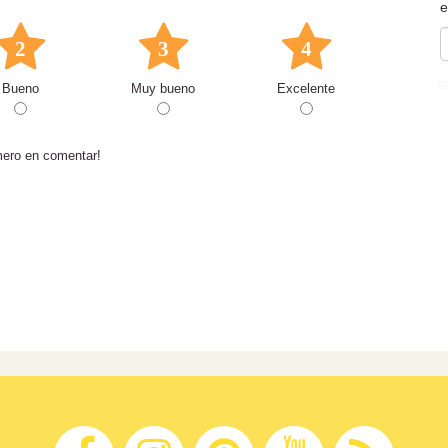
e
2
3
4
Bueno
Muy bueno
Excelente
mero en comentar!