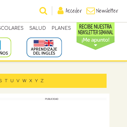
Acceder
Newsletter
SCOLARES
SALUD
PLANES
S
T
U
V
W
X
Y
Z
PUBLICIDAD