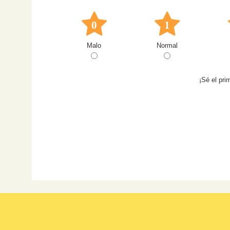
0
1
Malo
Normal
¡Sé el pri