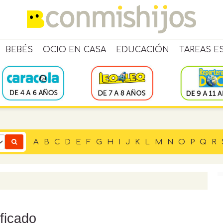
BEBÉS
OCIO EN CASA
EDUCACIÓN
TAREAS E
A
B
C
D
E
F
G
H
I
J
K
L
M
N
O
P
Q
R
ficado