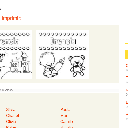
V
 imprimir:
C
1
2
PUBLICIDAD
2
2
Silvia
Paula
Chanel
Mar
1
Olivia
Camilo
Paloma
Natalia