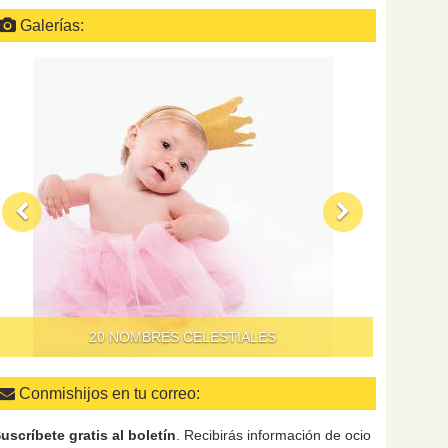
Galerías:
QUÉ HAC
20 NOMBRES CELESTIALES
Conmishijos en tu correo:
uscríbete gratis al boletín
. Recibirás información de ocio