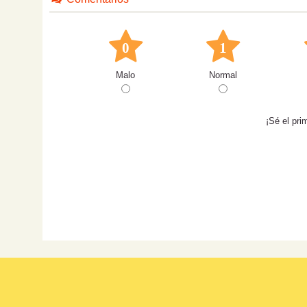
0
1
Malo
Normal
¡Sé el pri