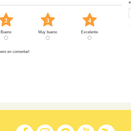
e
2
3
4
Bueno
Muy bueno
Excelente
mero en comentar!