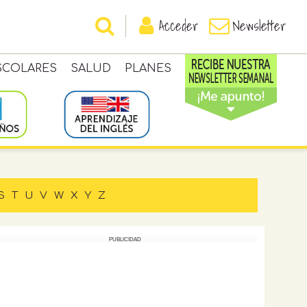
Acceder
Newsletter
SCOLARES
SALUD
PLANES
S
T
U
V
W
X
Y
Z
PUBLICIDAD