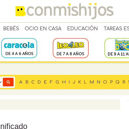
BEBÉS
OCIO EN CASA
EDUCACIÓN
TAREAS E
A
B
C
D
E
F
G
H
I
J
K
L
M
N
O
P
Q
R
nificado