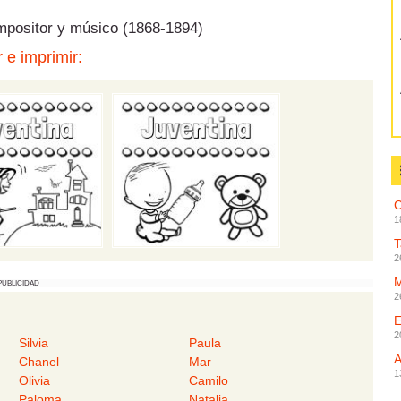
mpositor y músico (1868-1894)
 e imprimir:
C
1
2
PUBLICIDAD
2
2
Silvia
Paula
Chanel
Mar
1
Olivia
Camilo
Paloma
Natalia