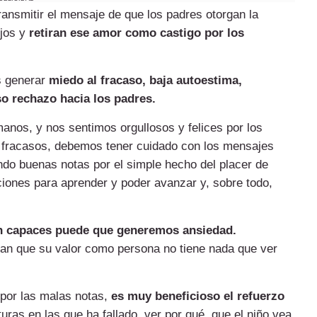
ransmitir el mensaje de que los padres otorgan la
ijos y
retiran ese amor como castigo por los
s generar
miedo al fracaso, baja autoestima,
uso rechazo hacia los padres.
anos, y nos sentimos orgullosos y felices por los
s fracasos, debemos tener cuidado con los mensajes
do buenas notas por el simple hecho del placer de
ciones para aprender y poder avanzar y, sobre todo,
on capaces puede que generemos ansiedad.
pan que su valor como persona no tiene nada que ver
 por las malas notas,
es muy beneficioso el refuerzo
uras en las que ha fallado, ver por qué, que el niño vea