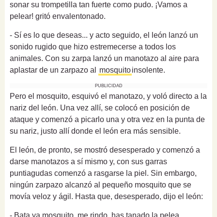
sonar su trompetilla tan fuerte como pudo. ¡Vamos a
pelear! gritó envalentonado.
- Sí es lo que deseas... y acto seguido, el león lanzó un
sonido rugido que hizo estremecerse a todos los
animales. Con su zarpa lanzó un manotazo al aire para
aplastar de un zarpazo al
mosquito
insolente.
PUBLICIDAD
Pero el mosquito, esquivó el manotazo, y voló directo a la
nariz del león. Una vez allí, se colocó en posición de
ataque y comenzó a picarlo una y otra vez en la punta de
su nariz, justo allí donde el león era más sensible.
El león, de pronto, se mostró desesperado y comenzó a
darse manotazos a sí mismo y, con sus garras
puntiagudas comenzó a rasgarse la piel. Sin embargo,
ningún zarpazo alcanzó al pequeño mosquito que se
movía veloz y ágil. Hasta que, desesperado, dijo el león:
- Bata ya mosquito, me rindo, has tanado la pelea.