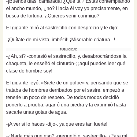
-¡Buenos días, camarada! ¿Qué tal? Estás contemplando
el ancho mundo, ¿no? Hacia él voy yo precisamente, en
busca de fortuna. ¿Quieres venir conmigo?
El gigante miró al sastrecillo con desprecio y le dijo:
-¡Quítate de mi vista, imbécil! ¡Miserable criatura...!
PUBLICIDAD
-¿Ah, sí? -contestó el sastrecillo, y, desabrochándose la
chaqueta, le enseñó el cinturón-; ¡aquí puedes leer qué
clase de hombre soy!
El gigante leyó: «Siete de un golpe» y, pensando que se
trataba de hombres derribados por el sastre, empezó a
tenerle un poco de respeto. De todos modos decidió
ponerlo a prueba: agarró una piedra y la exprimió hasta
sacarle unas gotas de agua.
-¡A ver si lo haces -dijo-, ya que eres tan fuerte!
-¿Nada más que eso? -preguntó el sastrecillo-. ¡Para mí