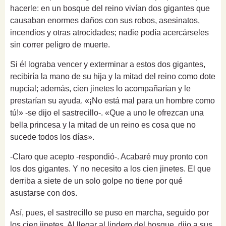
hacerle: en un bosque del reino vivían dos gigantes que
causaban enormes daños con sus robos, asesinatos,
incendios y otras atrocidades; nadie podía acercárseles
sin correr peligro de muerte.
Si él lograba vencer y exterminar a estos dos gigantes,
recibiría la mano de su hija y la mitad del reino como dote
nupcial; además, cien jinetes lo acompañarían y le
prestarían su ayuda. «¡No está mal para un hombre como
tú!» -se dijo el sastrecillo-. «Que a uno le ofrezcan una
bella princesa y la mitad de un reino es cosa que no
sucede todos los días».
-Claro que acepto -respondió-. Acabaré muy pronto con
los dos gigantes. Y no necesito a los cien jinetes. El que
derriba a siete de un solo golpe no tiene por qué
asustarse con dos.
Así, pues, el sastrecillo se puso en marcha, seguido por
los cien jinetes. Al llegar al lindero del bosque, dijo a sus