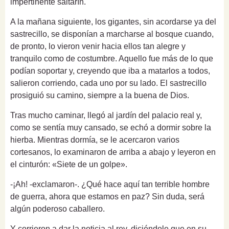
impertinente saltarín.
A la mañana siguiente, los gigantes, sin acordarse ya del
sastrecillo, se disponían a marcharse al bosque cuando,
de pronto, lo vieron venir hacia ellos tan alegre y
tranquilo como de costumbre. Aquello fue más de lo que
podían soportar y, creyendo que iba a matarlos a todos,
salieron corriendo, cada uno por su lado. El sastrecillo
prosiguió su camino, siempre a la buena de Dios.
Tras mucho caminar, llegó al jardín del palacio real y,
como se sentía muy cansado, se echó a dormir sobre la
hierba. Mientras dormía, se le acercaron varios
cortesanos, lo examinaron de arriba a abajo y leyeron en
el cinturón: «Siete de un golpe».
-¡Ah! -exclamaron-. ¿Qué hace aquí tan terrible hombre
de guerra, ahora que estamos en paz? Sin duda, será
algún poderoso caballero.
Y corrieron a dar la noticia al rey, diciéndole que en su