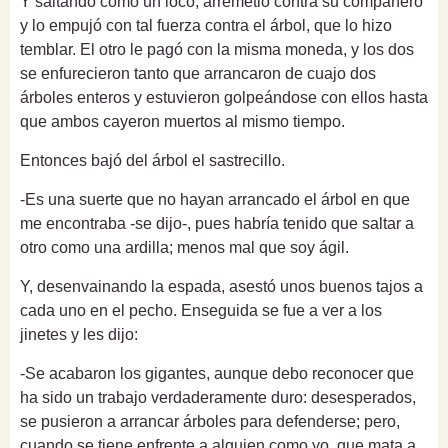
Y saltando como un loco, arremetió contra su compañero
y lo empujó con tal fuerza contra el árbol, que lo hizo
temblar. El otro le pagó con la misma moneda, y los dos
se enfurecieron tanto que arrancaron de cuajo dos
árboles enteros y estuvieron golpeándose con ellos hasta
que ambos cayeron muertos al mismo tiempo.
Entonces bajó del árbol el sastrecillo.
-Es una suerte que no hayan arrancado el árbol en que
me encontraba -se dijo-, pues habría tenido que saltar a
otro como una ardilla; menos mal que soy ágil.
Y, desenvainando la espada, asestó unos buenos tajos a
cada uno en el pecho. Enseguida se fue a ver a los
jinetes y les dijo:
-Se acabaron los gigantes, aunque debo reconocer que
ha sido un trabajo verdaderamente duro: desesperados,
se pusieron a arrancar árboles para defenderse; pero,
cuando se tiene enfrente a alguien como yo, que mata a