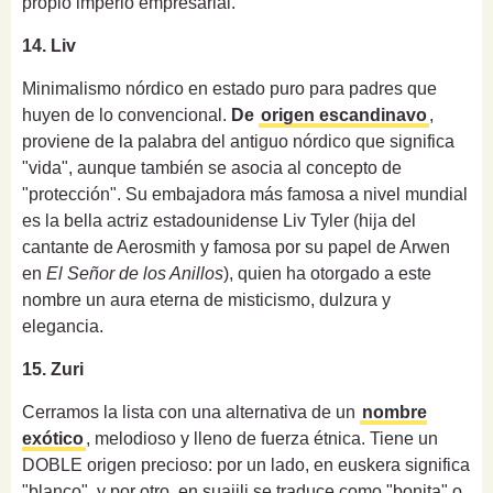
propio imperio empresarial.
14. Liv
Minimalismo nórdico en estado puro para padres que
huyen de lo convencional.
De
origen escandinavo
,
proviene de la palabra del antiguo nórdico que significa
"vida", aunque también se asocia al concepto de
"protección". Su embajadora más famosa a nivel mundial
es la bella actriz estadounidense Liv Tyler (hija del
cantante de Aerosmith y famosa por su papel de Arwen
en
El Señor de los Anillos
), quien ha otorgado a este
nombre un aura eterna de misticismo, dulzura y
elegancia.
15. Zuri
Cerramos la lista con una alternativa de un
nombre
exótico
, melodioso y lleno de fuerza étnica. Tiene un
DOBLE origen precioso: por un lado, en euskera significa
"blanco", y por otro, en suajili se traduce como "bonita" o