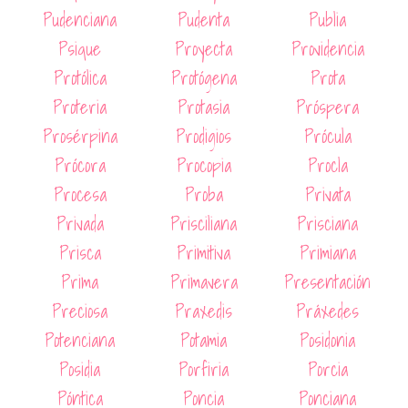
Pudenciana
Pudenta
Publia
Psique
Proyecta
Providencia
Protólica
Protógena
Prota
Proteria
Protasia
Próspera
Prosérpina
Prodigios
Prócula
Prócora
Procopia
Procla
Procesa
Proba
Privata
Privada
Prisciliana
Prisciana
Prisca
Primitiva
Primiana
Prima
Primavera
Presentación
Preciosa
Praxedis
Práxedes
Potenciana
Potamia
Posidonia
Posidia
Porfiria
Porcia
Póntica
Poncia
Ponciana