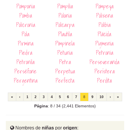
Pomponia
Pompilia
Pompeya
Pomba
Polonia
Polixena
Policronia
Policarpa
Polibia
Pola
Plautila
Plácida
Pirmina
Pimpinela
Pigmenia
Piedra
Petunia
Petronia
Petronila
Petra
Perseveranda
Perséfone
Perpetua
Perístera
Pergentina
Perfecta
Perdita
«
‹
1
2
3
4
5
6
7
8
9
10
›
»
Página
: 8 / 34 (2,441 Elementos)
Nombres de
niñas
por
origen
: