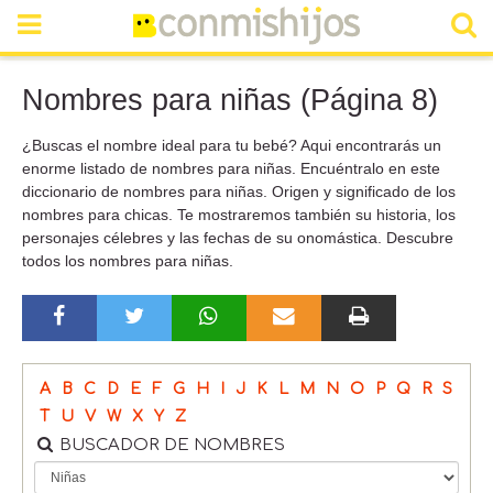
Nombres para niñas (Página 8)
¿Buscas el nombre ideal para tu bebé? Aqui encontrarás un
enorme listado de nombres para niñas. Encuéntralo en este
diccionario de nombres para niñas. Origen y significado de los
nombres para chicas. Te mostraremos también su historia, los
personajes célebres y las fechas de su onomástica. Descubre
todos los nombres para niñas.
A
B
C
D
E
F
G
H
I
J
K
L
M
N
O
P
Q
R
S
T
U
V
W
X
Y
Z
BUSCADOR DE NOMBRES