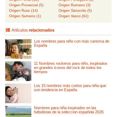
Origen Provenzal (5)
Origen Rumano (3)
Origen Ruso (14)
Origen Sánscrito (5)
Origen Sumerio (1)
Origen Vasco (61)
Artículos
relacionados
Los nombres para niño con más carisma de
España
11 Nombres rockeros para niño, inspirados
en grandes iconos del rock de todos los
tiempos
Los 15 nombres más cortos para niña que
son tendencia en España
Nombres para niña inspirados en las
futbolistas de la selección española 2026