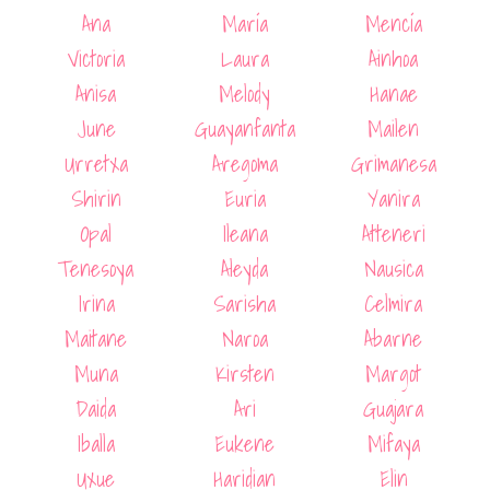
Ana
María
Mencía
Victoria
Laura
Ainhoa
Anisa
Melody
Hanae
June
Guayanfanta
Mailen
Urretxa
Aregoma
Grimanesa
Shirin
Euria
Yanira
Opal
Ileana
Atteneri
Tenesoya
Aleyda
Nausica
Irina
Sarisha
Celmira
Maitane
Naroa
Abarne
Muna
Kirsten
Margot
Daida
Ari
Guajara
Iballa
Eukene
Mifaya
Uxue
Haridian
Elin