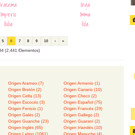
Iracema
Inga
Imperio
Imma
Ilidia
Ilda
5
6
7
8
9
10
›
»
/ 34 (2,441 Elementos)
Origen Arameo (7)
Origen Armenio (1)
Origen Bretón (2)
Origen Canario (10)
Origen Celta (13)
Origen Checo (2)
)
Origen Escocés (3)
Origen Español (75)
)
Origen Fenicio (1)
Origen Francés (29)
Origen Galés (2)
Origen Gallego (2)
Origen Guanche (23)
Origen Guaraní (2)
Origen Inglés (65)
Origen Irlandés (10)
Origen Latino (1061)
Origen Mapuche (4)