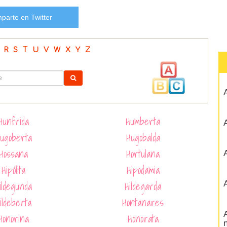
parte en Twitter
R
S
T
U
V
W
X
Y
Z
A
Hunfrida
Humberta
A
ugoberta
Hugobalda
Hossana
Hortulana
A
Hipólita
Hipodamia
ildegunda
Hildegarda
A
ildeberta
Hontanares
A
Honorina
Honorata
n