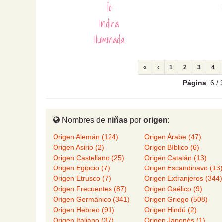
Ío
Indira
Iluminada
«
‹
1
2
3
4
Página
: 6 
Nombres de
niñas
por
origen
:
Origen Alemán (124)
Origen Árabe (47)
Origen Asirio (2)
Origen Bíblico (6)
Origen Castellano (25)
Origen Catalán (13)
Origen Egipcio (7)
Origen Escandinavo (13
Origen Etrusco (7)
Origen Extranjeros (344
Origen Frecuentes (87)
Origen Gaélico (9)
Origen Germánico (341)
Origen Griego (508)
Origen Hebreo (91)
Origen Hindú (2)
Origen Italiano (37)
Origen Japonés (1)