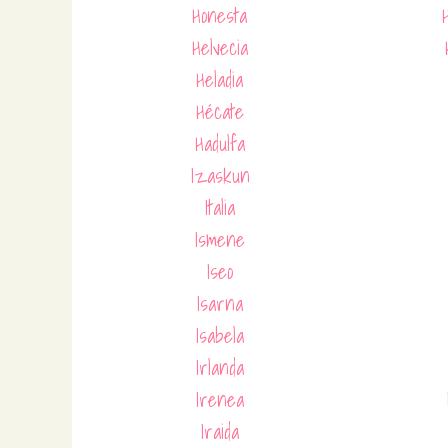
Honesta
Helvecia
Heladia
Hécate
Hadulfa
Izaskun
Italia
Ismene
Iseo
Isarna
Isabela
Irlanda
Irenea
Iraida