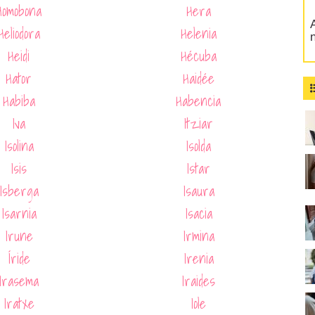
Homobona
Hera
A
Heliodora
Helenia
Heidi
Hécuba
Hator
Haidée
Habiba
Habencia
Iva
Itziar
Isolina
Isolda
Isis
Istar
Isberga
Isaura
Isarnia
Isacia
Irune
Irmina
Íride
Irenia
Irasema
Iraides
Iratxe
Iole