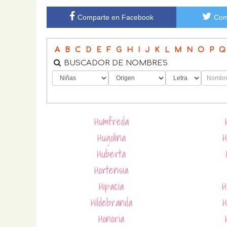
Comparte en Facebook
Com
A
B
C
D
E
F
G
H
I
J
K
L
M
N
O
P
Q
BUSCADOR DE NOMBRES
Humfreda
Hugolina
H
Huberta
Hortensia
Hipacia
H
Hildebranda
H
Honoria