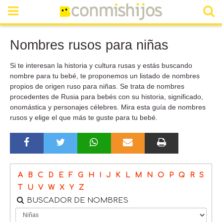
Nombres rusos para niñas
Si te interesan la historia y cultura rusas y estás buscando
nombre para tu bebé, te proponemos un listado de nombres
propios de origen ruso para niñas. Se trata de nombres
procedentes de Rusia para bebés con su historia, significado,
onomástica y personajes célebres. Mira esta guía de nombres
rusos y elige el que más te guste para tu bebé.
A
B
C
D
E
F
G
H
I
J
K
L
M
N
O
P
Q
R
S
T
U
V
W
X
Y
Z
BUSCADOR DE NOMBRES