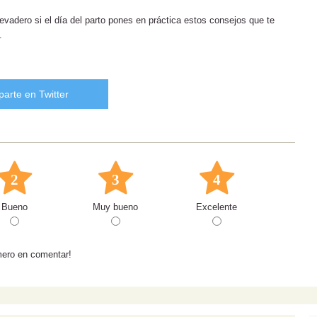
llevadero si el día del parto pones en práctica estos consejos que te
.
arte en Twitter
2
3
4
Bueno
Muy bueno
Excelente
mero en comentar!