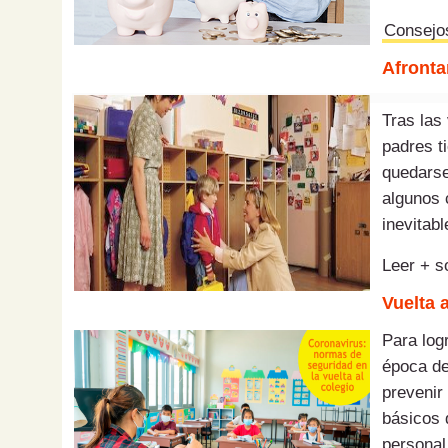
Consejos
Afronta
Tras las
padres ti
quedarse
algunos 
inevitab
Leer + 
Vuelta 
Para
log
época de
prevenir 
básicos 
personal