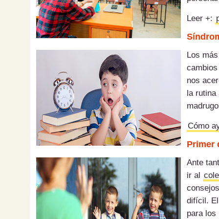
Leer +:
Síndrom
Los más 
cambios 
nos ace
la
rutina
madrugon
Cómo ayu
Primer 
Ante tan
ir al
cole
consejo
difícil.
E
para los