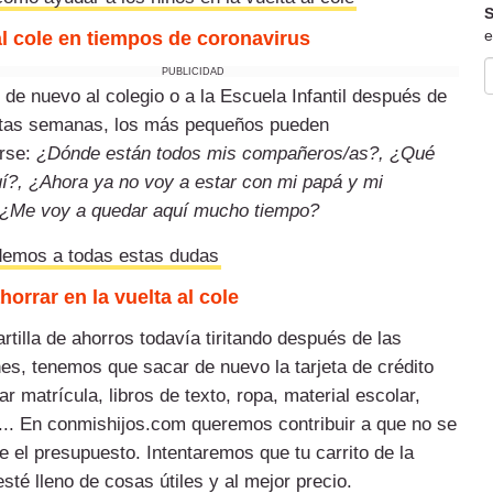
S
e
al cole en tiempos de coronavirus
PUBLICIDAD
 de nuevo al colegio o a la Escuela Infantil
después de
stas semanas, los más pequeños pueden
rse:
¿Dónde están todos mis compañeros/as?,
¿Qué
uí?,
¿Ahora ya no voy a estar con mi papá y mi
¿Me voy a quedar aquí mucho tiempo?
emos a todas estas dudas
orrar en la vuelta al cole
rtilla de ahorros todavía tiritando después de las
es, tenemos que sacar de nuevo la tarjeta de crédito
r matrícula, libros de texto, ropa, material escolar,
.. En conmishijos.com queremos contribuir a que no se
re el presupuesto. Intentaremos que tu carrito de la
sté lleno de cosas útiles y al mejor precio.