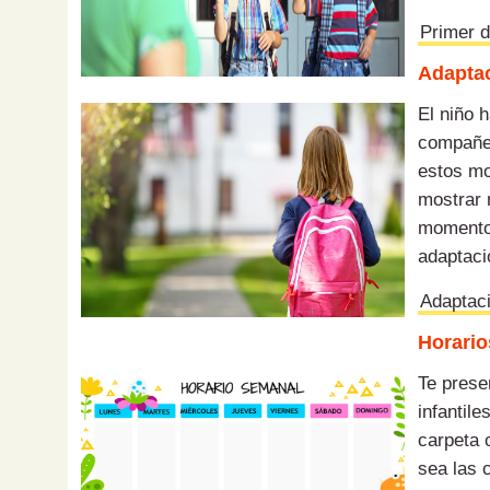
Primer d
Adaptac
El niño 
compañer
estos mo
mostrar 
momento 
adaptaci
Adaptaci
Horarios
Te pres
infantil
carpeta 
sea las 