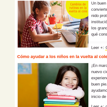
Un buen 
conviert
nido pro
instituc
los gran
qué cons
Leer +:
Cómo ayudar a los niños en la vuelta al col
¡En mar
nuevo ci
experien
buen pie
ayudamos
inicio de
Leer +: