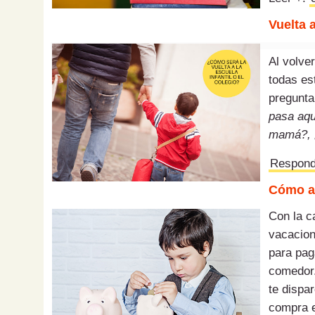
Vuelta 
Al
volver
todas e
pregunta
pasa aq
mamá?,
Respond
Cómo ah
Con la ca
vacacion
para paga
comedor.
te dispa
compra e