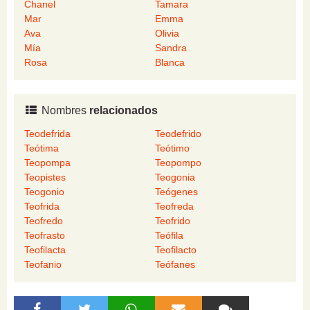
Chanel
Tamara
Mar
Emma
Ava
Olivia
Mía
Sandra
Rosa
Blanca
Nombres
relacionados
Teodefrida
Teodefrido
Teótima
Teótimo
Teopompa
Teopompo
Teopistes
Teogonia
Teogonio
Teógenes
Teofrida
Teofreda
Teofredo
Teofrido
Teofrasto
Teófila
Teofilacta
Teofilacto
Teofanio
Teófanes