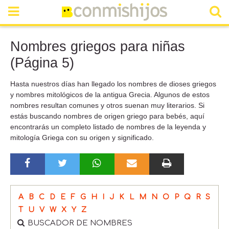
Nombres griegos para niñas
(Página 5)
Hasta nuestros días han llegado los nombres de dioses griegos
y nombres mitológicos de la antigua Grecia. Algunos de estos
nombres resultan comunes y otros suenan muy literarios. Si
estás buscando nombres de origen griego para bebés, aquí
encontrarás un completo listado de nombres de la leyenda y
mitología Griega con su origen y significado.
A
B
C
D
E
F
G
H
I
J
K
L
M
N
O
P
Q
R
S
T
U
V
W
X
Y
Z
BUSCADOR DE NOMBRES