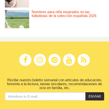
Nombres para niña inspirados en las
futbolistas de la selección española 2026
Recibe nuestro boletín semanal con artículos de educación,
fomento a la lectura, tareas escolares, recomendaciones de
ocio en familia, etc.
ENVIAR