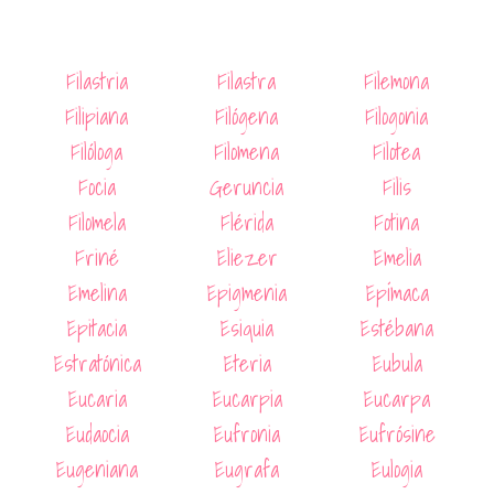
Filastria
Filastra
Filemona
Filipiana
Filógena
Filogonia
Filóloga
Filomena
Filotea
Focia
Geruncia
Filis
Filomela
Flérida
Fotina
Friné
Eliezer
Emelia
Emelina
Epigmenia
Epímaca
Epitacia
Esiquia
Estébana
Estratónica
Eteria
Eubula
Eucaria
Eucarpia
Eucarpa
Eudaocia
Eufronia
Eufrósine
Eugeniana
Eugrafa
Eulogia