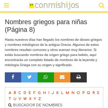
Nombres griegos para niñas
(Página 8)
Hasta nuestros días han llegado los nombres de dioses griegos
y nombres mitológicos de la antigua Grecia. Algunos de estos
nombres resultan comunes y otros suenan muy literarios. Si
estás buscando nombres de origen griego para bebés, aquí
encontrarás un completo listado de nombres de la leyenda y
mitología Griega con su origen y significado.
A
B
C
D
E
F
G
H
I
J
K
L
M
N
O
P
Q
R
S
T
U
V
W
X
Y
Z
BUSCADOR DE NOMBRES