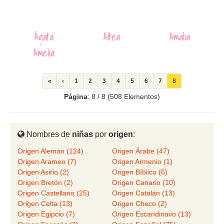
Ágata
Altea
Amalia
Amelia
«
‹
1
2
3
4
5
6
7
8
Página
: 8 / 8 (508 Elementos)
Nombres de
niñas
por
origen
:
Origen Alemán (124)
Origen Árabe (47)
Origen Arameo (7)
Origen Armenio (1)
Origen Asirio (2)
Origen Bíblico (6)
Origen Bretón (2)
Origen Canario (10)
Origen Castellano (25)
Origen Catalán (13)
Origen Celta (13)
Origen Checo (2)
Origen Egipcio (7)
Origen Escandinavo (13)