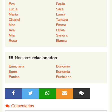
Eva
Paula
Lucía
Sara
María
Laura
Chanel
Tamara
Mar
Emma
Ava
Olivia
Mía
Sandra
Rosa
Blanca
Nombres
relacionados
Euniciana
Eunomio
Euno
Eunomia
Eunice
Euniciano
Comentarios