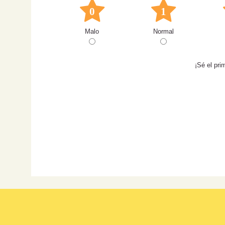
0
1
Malo
Normal
¡Sé el pri