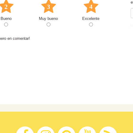
e
2
3
4
Bueno
Muy bueno
Excelente
mero en comentar!