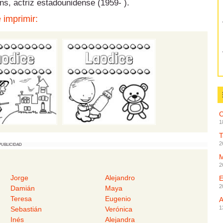
ins, actriz estadounidense (1959- ).
 imprimir:
C
1
2
PUBLICIDAD
2
Jorge
Alejandro
2
Damián
Maya
Teresa
Eugenio
1
Sebastián
Verónica
Inés
Alejandra