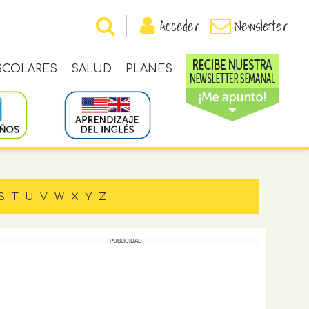
Acceder
Newsletter
SCOLARES
SALUD
PLANES
S
T
U
V
W
X
Y
Z
PUBLICIDAD