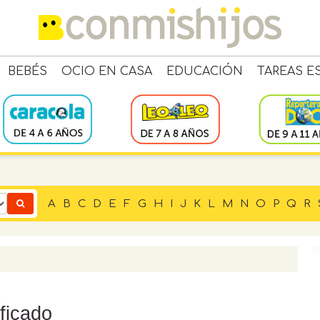
BEBÉS
OCIO EN CASA
EDUCACIÓN
TAREAS E
A
B
C
D
E
F
G
H
I
J
K
L
M
N
O
P
Q
R
ficado