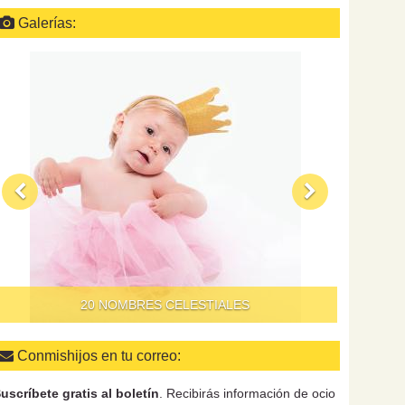
Galerías:
QUÉ HAC
20 NOMBRES CELESTIALES
Conmishijos en tu correo:
uscríbete gratis al boletín
. Recibirás información de ocio