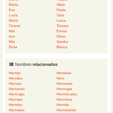
Marta
Silvia
Eva
Paula
Lucía
Sara
María
Laura
Chanel
Tamara
Mar
Emma
Ava
Olivia
Mía
Sandra
Rosa
Blanca
Nombres
relacionados
Hernán
Herodías
Herodes
Hero
Hernani
Hernanda
Hernando
Hermogia
Hermogio
Hermócrates
Hermipa
Hermiona
Hermión
Hermila
Hermetes
Hermesinda