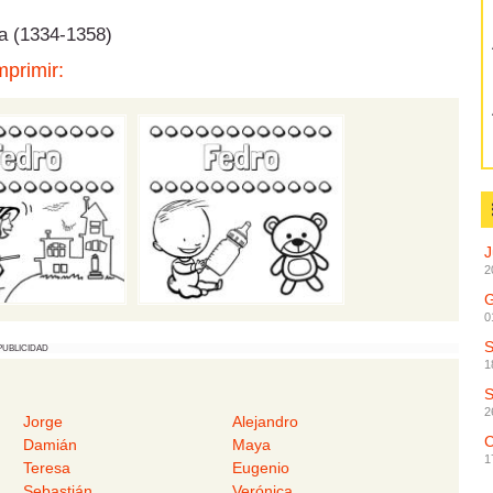
la (1334-1358)
mprimir:
2
G
0
PUBLICIDAD
1
2
Jorge
Alejandro
C
Damián
Maya
1
Teresa
Eugenio
Sebastián
Verónica