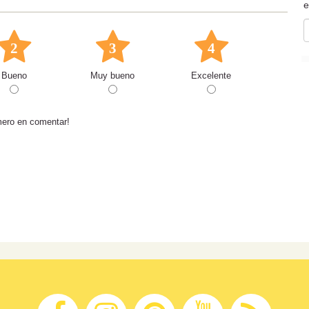
e
2
3
4
Bueno
Muy bueno
Excelente
mero en comentar!