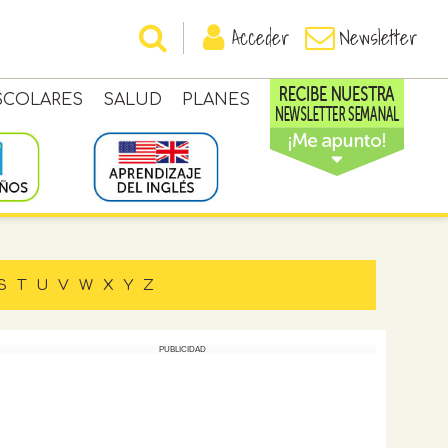
Acceder
Newsletter
SCOLARES
SALUD
PLANES
S
T
U
V
W
X
Y
Z
PUBLICIDAD