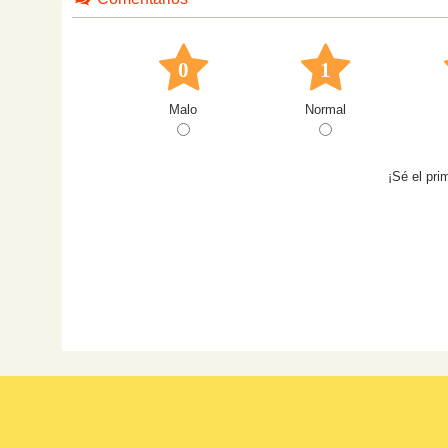
0
1
Malo
Normal
¡Sé el pri