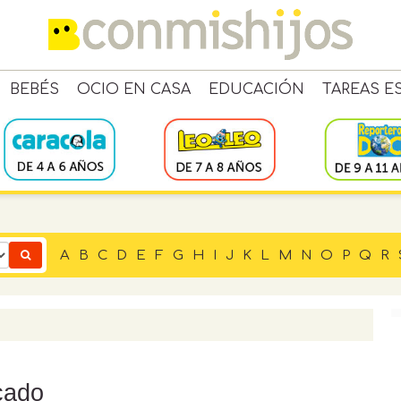
BEBÉS
OCIO EN CASA
EDUCACIÓN
TAREAS E
A
B
C
D
E
F
G
H
I
J
K
L
M
N
O
P
Q
R
cado