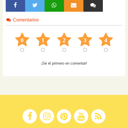
Comentarios
0
1
2
3
4
¡Sé el primero en comentar!