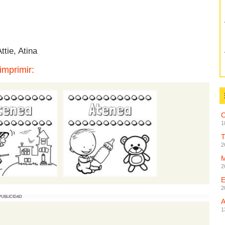
ttie, Atina
imprimir:
C
1
2
2
2
PUBLICIDAD
1