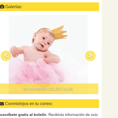
Galerías:
QUÉ HAC
20 NOMBRES CELESTIALES
Conmishijos en tu correo:
uscríbete gratis al boletín
. Recibirás información de ocio