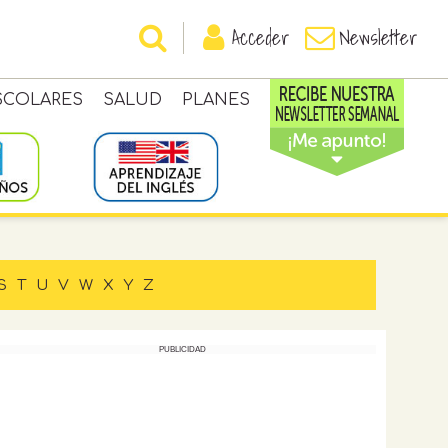
Acceder
Newsletter
SCOLARES
SALUD
PLANES
S
T
U
V
W
X
Y
Z
PUBLICIDAD