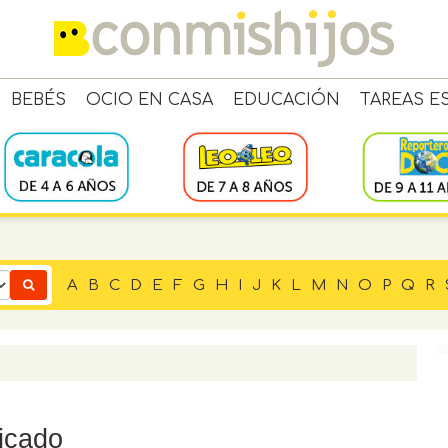
BEBÉS
OCIO EN CASA
EDUCACIÓN
TAREAS E
A
B
C
D
E
F
G
H
I
J
K
L
M
N
O
P
Q
R
ficado