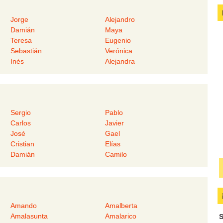
Jorge
Alejandro
Damián
Maya
Teresa
Eugenio
Sebastián
Verónica
Inés
Alejandra
Sergio
Pablo
Carlos
Javier
José
Gael
Cristian
Elías
Damián
Camilo
Amando
Amalberta
Amalasunta
Amalarico
S