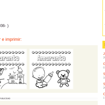
36- )
 e imprimir:
2
G
0
1
2
C
1
PUBLICIDAD