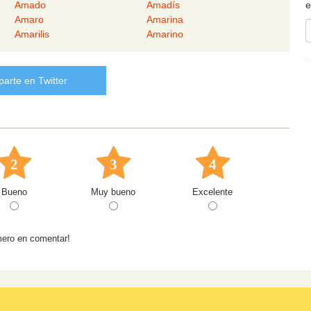
e
Amado
Amadís
Amaro
Amarina
Amarilis
Amarino
arte en Twitter
2
3
4
Bueno
Muy bueno
Excelente
mero en comentar!