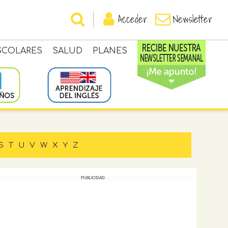
Acceder
Newsletter
SCOLARES
SALUD
PLANES
S
T
U
V
W
X
Y
Z
PUBLICIDAD