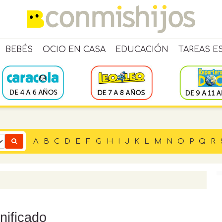
BEBÉS
OCIO EN CASA
EDUCACIÓN
TAREAS E
A
B
C
D
E
F
G
H
I
J
K
L
M
N
O
P
Q
R
nificado