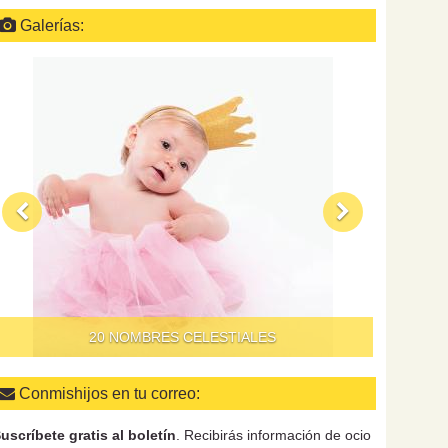
Galerías:
QUÉ HAC
20 NOMBRES CELESTIALES
Conmishijos en tu correo:
uscríbete gratis al boletín
. Recibirás información de ocio