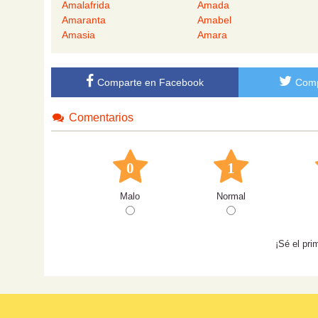
Amalafrida
Amada
Amaranta
Amabel
Amasia
Amara
Comparte en Facebook
Comp
Comentarios
0
1
Malo
Normal
¡Sé el pri