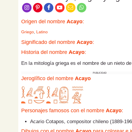
Origen del nombre
Acayo
:
Griego
,
Latino
Significado del nombre
Acayo
:
Historia del nombre
Acayo
:
En la mitología griega es el nombre de un nieto de
PUBLICIDAD
Jeroglífico del nombre
Acayo
Personajes famosos con el nombre
Acayo
:
Acario Cotapos, compositor chileno (1889-196
Dibujos con el nombre
Acayo
para colorear e i