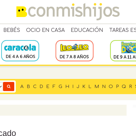
BEBÉS
OCIO EN CASA
EDUCACIÓN
TAREAS E
A
B
C
D
E
F
G
H
I
J
K
L
M
N
O
P
Q
R
icado