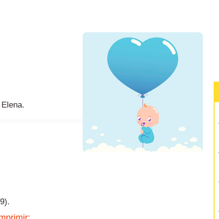
 Elena.
9).
mprimir: