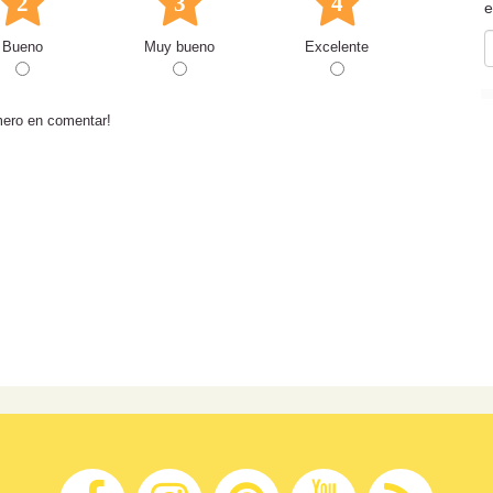
2
3
4
e
Bueno
Muy bueno
Excelente
mero en comentar!