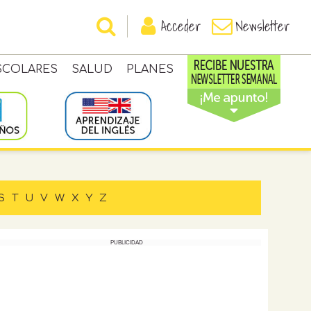
Acceder
Newsletter
SCOLARES
SALUD
PLANES
S
T
U
V
W
X
Y
Z
PUBLICIDAD