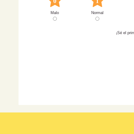
0
1
Malo
Normal
¡Sé el pri