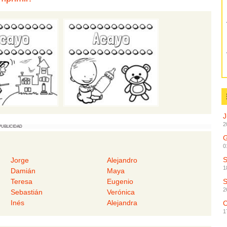
2
PUBLICIDAD
G
0
Jorge
Alejandro
1
Damián
Maya
Teresa
Eugenio
2
Sebastián
Verónica
Inés
Alejandra
C
1