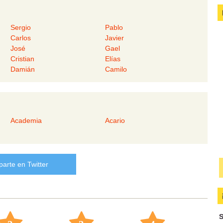
Sergio
Pablo
Carlos
Javier
José
Gael
Cristian
Elías
Damián
Camilo
Academia
Acario
arte en Twitter
S