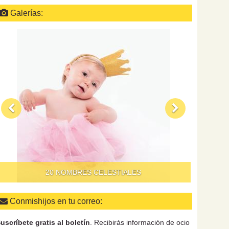
Galerías:
QUÉ HAC
20 NOMBRES CELESTIALES
Conmishijos en tu correo:
uscríbete gratis al boletín
. Recibirás información de ocio