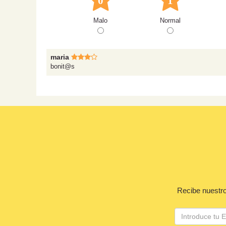
0
1
Malo
Normal
maria
bonit@s
Recibe nuestro