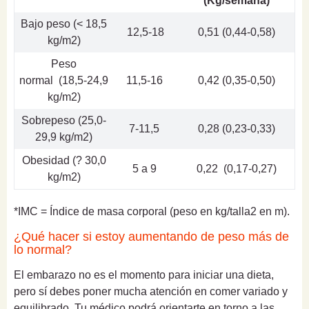
(Kg/semana)
Bajo peso (< 18,5
12,5-18
0,51 (0,44-0,58)
kg/m2)
Peso
normal (18,5-24,9
11,5-16
0,42 (0,35-0,50)
kg/m2)
Sobrepeso (25,0-
7-11,5
0,28 (0,23-0,33)
29,9 kg/m2)
Obesidad (? 30,0
5 a 9
0,22 (0,17-0,27)
kg/m2)
*IMC = Índice de masa corporal (peso en kg/talla2 en m).
¿Qué hacer si estoy aumentando de peso más de
lo normal?
El embarazo no es el momento para iniciar una dieta,
pero sí debes poner mucha atención en comer variado y
equilibrado. Tu médico podrá orientarte en torno a las