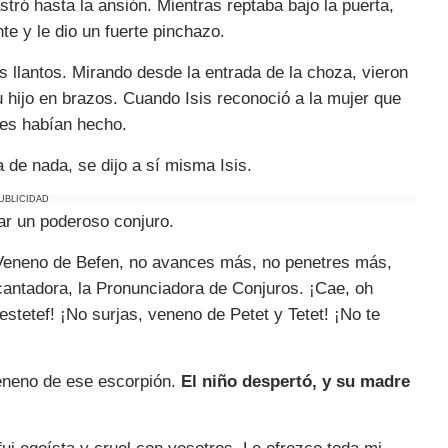
stró hasta la ansión. Mientras reptaba bajo la puerta,
te y le dio un fuerte pinchazo.
tes llantos. Mirando desde la entrada de la choza, vieron
u hijo en brazos. Cuando Isis reconoció a la mujer que
nes habían hecho.
a de nada, se dijo a sí misma Isis.
UBLICIDAD
ar un poderoso conjuro.
! ¡Veneno de Befen, no avances más, no penetres más,
ncantadora, la Pronunciadora de Conjuros. ¡Cae, oh
tetef! ¡No surjas, veneno de Petet y Tetet! ¡No te
eneno de ese escorpión.
El niño despertó, y su madre