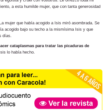
fui egoísta y cruel con vosotros. Le ofrezco toda mi
iento, a esta humilde mujer, que con tanta generosidad
 La mujer que había acogido a Isis miró asombrada. Se
a acogido bajo su techo a la mismísima Isis y que
s días.
hacer cataplasmas para tratar las picaduras de
sis lo había hecho.