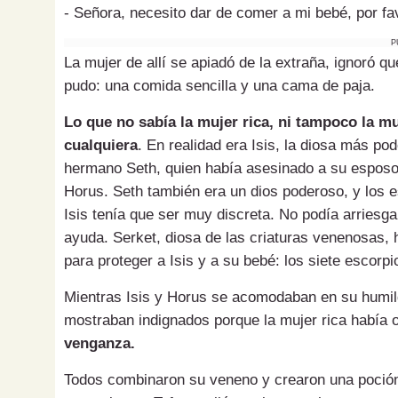
- Señora, necesito dar de comer a mi bebé, por fav
P
La mujer de allí se apiadó de la extraña, ignoró q
pudo: una comida sencilla y una cama de paja.
Lo que no sabía la mujer rica, ni tampoco la m
cualquiera
. En realidad era Isis, la diosa más p
hermano Seth, quien había asesinado a su esposo 
Horus. Seth también era un dios poderoso, y los e
Isis tenía que ser muy discreta. No podía arriesg
ayuda. Serket, diosa de las criaturas venenosas, 
para proteger a Isis y a su bebé: los siete escorp
Mientras Isis y Horus se acomodaban en su humild
mostraban indignados porque la mujer rica había o
venganza.
Todos combinaron su veneno y crearon una poción