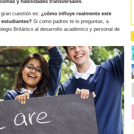
diomas y habilidades transversales
.
a gran cuestión es:
¿cómo influye realmente este
s estudiantes?
Si como padres te lo preguntas, a
legio Británico al desarrollo académico y personal de